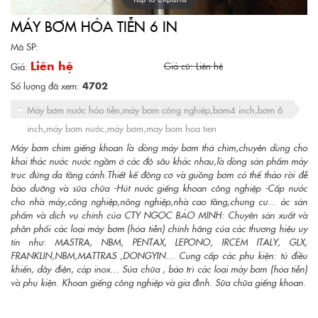
MÁY BƠM HỎA TIỄN 6 IN
Mã SP:
Liên hệ
Giá cũ: Liên hệ
Giá:
Số lượng đã xem:
4702
Máy bơm nước hỏa tiễn,máy bơm công nghiệp,bơm4 inch,bơm 6
inch,máy bơm nước,máy bơm,may bom hoa tien
Máy bơm chìm giếng khoan là dòng máy bơm thả chìm,chuyên dùng cho
khai thác nước nước ngầm ở các độ sâu khác nhau,là dòng sản phẩm máy
trục đứng da tầng cánh.Thiết kế động cơ và guồng bơm có thể tháo rời đễ
bảo dưỡng và sữa chữa -Hút nước giếng khoan công nghiệp -Cấp nước
cho nhà máy,công nghiệp,nông nghiệp,nhà cao tầng,chung cư... ác sản
phẩm và dịch vụ chính của CTY NGỌC BẢO MINH: Chuyên sản xuất và
phân phối các loại máy bơm (hỏa tiễn) chính hãng của các thương hiệu uy
tín như: MASTRA, NBM, PENTAX, LEPONO, IRCEM ITALY, GLX,
FRANKLIN,NBM,MATTRAS ,DONGYIN… Cung cấp các phụ kiện: tủ điều
khiển, dây điện, cáp inox… Sửa chữa , bảo trì các loại máy bơm (hỏa tiễn)
và phụ kiện. Khoan giếng công nghiệp và gia đình. Sữa chữa giếng khoan.