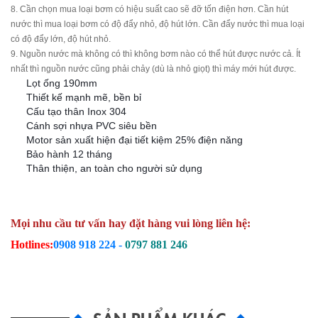
8. Cần chọn mua loại bơm có hiệu suất cao sẽ đỡ tốn điện hơn. Cần hút
nước thì mua loại bơm có độ đẩy nhỏ, độ hút lớn. Cần đẩy nước thì mua loại
có độ đẩy lớn, độ hút nhỏ.
9. Nguồn nước mà không có thì không bơm nào có thể hút được nước cả. Ít
nhất thì nguồn nước cũng phải chảy (dù là nhỏ giọt) thì máy mới hút được.
Lọt ống 190mm
➡️
Thiết kế mạnh mẽ, bền bỉ
➡️
Cấu tạo thân Inox 304
➡️
Cánh sợi nhựa PVC siêu bền
➡️
Motor sản xuất hiện đại tiết kiệm 25% điện năng
➡️
Bảo hành 12 tháng
➡️
Thân thiện, an toàn cho người sử dụng
➡️
Mọi nhu cầu tư vấn hay đặt hàng vui lòng liên hệ:
Hotlines:
0908 918 224 -
0797
881 246
SẢN PHẨM KHÁC