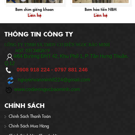
Bơm chìm giếng khoan
Bơm hỏa tiễn NBM
Liên hệ
Liên hệ
THÔNG TIN CÔNG TY
CÔNG TY TNHH SX TMDV CƠ ĐIỆN NGỌC BẢO MINH
MST:
0313482619
​
4/64 Đ
ường ĐHT 42, Khu Phố 1, P. Tân Hưng Thuận.
Q.12
0908 918 224 -
0797 881 246
nguyenvanminh8224@gmail.com
www.codienngocbaominh.com
CHÍNH SÁCH
Chính Sách Thanh Toán
Chính Sách Mua Hàng