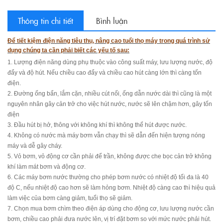
Thông tin chi tiết
Bình luận
Để tiết kiệm điện năng tiêu thụ, nâng cao tuổi thọ máy trong quá trình sử
dụng chúng ta cần phải biết các yếu tố sau:
1. Lượng điện năng dùng phụ thuộc vào công suất máy, lưu lượng nước, độ
đẩy và độ hút. Nếu chiều cao đẩy và chiều cao hút càng lớn thì càng tốn
điện.
2. Đường ống bẩn, lắm cặn, nhiều cút nối, ống dẫn nước dài thì cũng là một
nguyên nhân gây cản trở cho việc hút nước, nước sẽ lên chậm hơn, gây tốn
điện
3. Đầu hút bị hở, thông với không khí thì không thể hút được nước.
4. Không có nước mà máy bơm vẫn chạy thì sẽ dẫn đến hiện tượng nóng
máy và dễ gây cháy.
5. Vỏ bơm, vỏ động cơ cần phải để trần, không được che bọc cản trở không
khí làm mát bơm và động cơ.
6. Các máy bơm nước thường cho phép bơm nước có nhiệt độ tối đa là 40
độ C, nếu nhiệt độ cao hơn sẽ làm hỏng bơm. Nhiệt độ càng cao thì hiệu quả
làm việc của bơm càng giảm, tuổi thọ sẽ giảm.
7. Chọn mua bơm chìm theo điện áp dùng cho động cơ, lưu lượng nước cần
bơm, chiều cao phải đưa nước lên, vị trí đặt bơm so với mức nước phải hút.