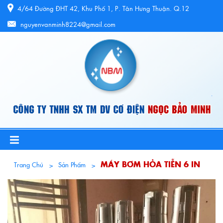
4/64 Đường ĐHT 42, Khu Phố 1, P. Tân Hưng Thuận. Q.12
nguyenvanminh8224@gmail.com
MÁY BƠM HỎA TIỄN 6 IN
Trang Chủ
Sản Phẩm