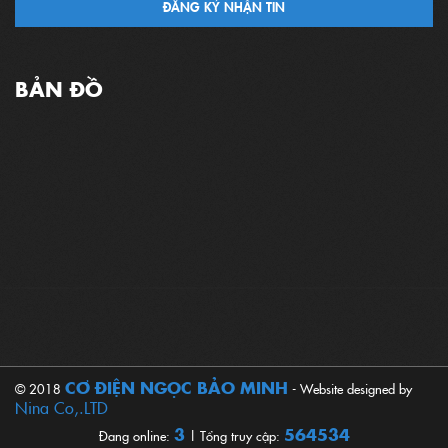
ĐĂNG KÝ NHẬN TIN
BẢN ĐỒ
CƠ ĐIỆN NGỌC BẢO MINH
© 2018
- Website designed by
Nina Co,.LTD
3
564534
Đang online:
| Tổng truy cập: