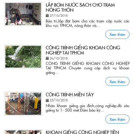
LẮP BƠM NƯỚC SẠCH CHO TRẠM
NÔNG THÔN
27/10/2018
Bảo trì,lắp đặt bơm cho các trạm cấp nước các
khu vực TPHCM, nông thôn và...
Xem thêm
CÔNG TRÌNH GIẾNG KHOAN CÔNG
NGHIỆP TẠI TPHCM
26/10/2018
CÔNG TRÌNH GIẾNG KHOAN CÔNG NGHIỆP
TẠI TPHCM Chuyên cung cấp dịch vụ khoan
giếng...
Xem thêm
CÔNG TRÌNH MIỀN TÂY
25/10/2018
Nhận khoan giếng gia đình,công nghiệp,độ sâu
giếng từ 1- 500 mét.Đảm bảo kỹ...
Xem thêm
KHOAN GIẾNG CÔNG NGHIỆP TIỀN