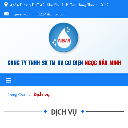
4/64 Đường ĐHT 42, Khu Phố 1, P. Tân Hưng Thuận. Q.12
nguyenvanminh8224@gmail.com
Dịch vụ
Trang Chủ
DỊCH VỤ