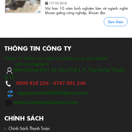
17/10/2018
Với hơn 10 năm kinh nghiệm làm về ngành nghề
khoan giếng công nghiệp, khoan địa...
Xem thêm
THÔNG TIN CÔNG TY
CÔNG TY TNHH SX TMDV CƠ ĐIỆN NGỌC BẢO MINH
MST:
0313482619
​
4/64 Đ
ường ĐHT 42, Khu Phố 1, P. Tân Hưng Thuận.
Q.12
0908 918 224 -
0797 881 246
nguyenvanminh8224@gmail.com
www.codienngocbaominh.com
CHÍNH SÁCH
Chính Sách Thanh Toán