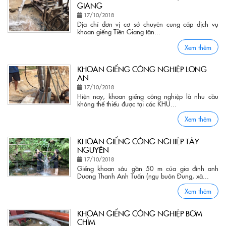
GIANG
17/10/2018
Địa chỉ đơn vị cơ sở chuyên cung cấp dịch vụ
khoan giếng Tiền Giang tận...
Xem thêm
KHOAN GIẾNG CÔNG NGHIỆP LONG
AN
17/10/2018
Hiện nay, khoan giếng công nghiệp là nhu cầu
không thể thiếu được tại các KHU...
Xem thêm
KHOAN GIẾNG CÔNG NGHIỆP TÂY
NGUYÊN
17/10/2018
Giếng khoan sâu gần 50 m của gia đình anh
Dương Thanh Anh Tuấn (ngụ buôn Đung, xã...
Xem thêm
KHOAN GIẾNG CÔNG NGHIỆP BƠM
CHÌM