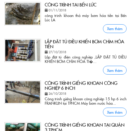
CÔNG TRÌNH TẠI BẾN LỨC
01/11/2018
công trình khoan thả máy bơm hỏa tiễn tại Bến
Lức LA
Xem thêm
LẮP ĐẶT TỦ ĐIỀU KHIỂN BƠM CHÌM HỎA
TIỄN
27/10/2018
Lắp đặt tủ điện công nghiệp ,LẮP ĐẶT TỦ ĐIỀU
KHIỂN BƠM CHÌM HỎA TI�...
Xem thêm
CÔNG TRÌNH GIẾNG KHOAN CÔNG
NGHIỆP 6 INCH
26/10/2018
Công trình giếng khoan công nghiệp 15 hp 6 inch
FRANKLIN tại TPHCM Máy bơm nước hỏa...
Xem thêm
CÔNG TRÌNH GIẾNG KHOAN TẠI QUẬN
3 TPHCM