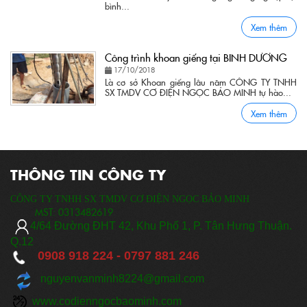
bình...
Xem thêm
Công trình khoan giếng tại BINH DƯƠNG
17/10/2018
Là cơ sở Khoan giếng lâu năm CÔNG TY TNHH
SX TMDV CƠ ĐIỆN NGỌC BẢO MINH tự hào...
Xem thêm
THÔNG TIN CÔNG TY
CÔNG TY TNHH SX TMDV CƠ ĐIỆN NGỌC BẢO MINH
MST:
0313482619
​
4/64 Đ
ường ĐHT 42, Khu Phố 1, P. Tân Hưng Thuận.
Q.12
0908 918 224 -
0797 881 246
nguyenvanminh8224@gmail.com
www.codienngocbaominh.com