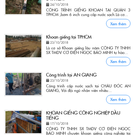
24/10/2018
CÔNG TRÌNH GIẾNG KHOAN TẠI QUẬN 3
TPHCM ,bơm 6 inch cung cấp nước sạch.Là cơ...
Xem thêm
Khoan giếng tại TPHCM
23/10/2018
Là cơ sở Khoan giếng lâu năm CÔNG TY TNHH
SX TMDV CƠ ĐIỆN NGỌC BẢO MINH tự hào...
Xem thêm
Công trình tại AN GIANG
23/10/2018
Công trình cấp nước sạch tại CHÂU ĐÓC AN
GIANG, Với đội ngũ nhân viên nhiều...
Xem thêm
KHOAN GIẾNG CÔNG NGHIỆP DẦU
TIẾNG
17/10/2018
CÔNG TY TNHH SX TMDV CƠ ĐIỆN NGỌC
BẢO MINH chuyên khoan giếng công nghiệp tại