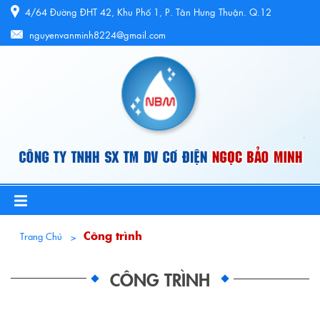
4/64 Đường ĐHT 42, Khu Phố 1, P. Tân Hưng Thuận. Q.12
nguyenvanminh8224@gmail.com
Công trình
Trang Chủ
CÔNG TRÌNH