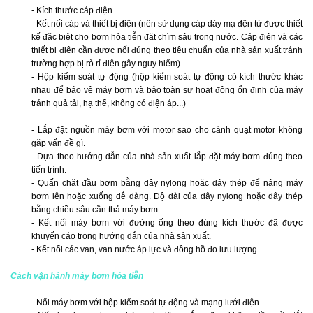
- Kích thước cáp điện
- Kết nối cáp và thiết bị điện (nên sử dụng cáp dày mạ đện tử được thiết
kế đặc biệt cho bơm hỏa tiễn đặt chìm sâu trong nước. Cáp điện và các
thiết bị điện cần được nối đúng theo tiêu chuẩn của nhà sản xuất tránh
trường hợp bị rò rỉ điện gây nguy hiểm)
- Hộp kiểm soát tự động (hộp kiểm soát tự động có kích thước khác
nhau để bảo vệ máy bơm và bảo toàn sự hoạt động ổn định của máy
tránh quả tải, hạ thế, không có điện áp...)
- Lắp đặt nguồn máy bơm với motor sao cho cánh quạt motor không
gặp vấn đề gì.
- Dựa theo hướng dẫn của nhà sản xuất lắp đặt máy bơm đúng theo
tiến trình.
- Quấn chặt đầu bơm bằng dây nylong hoặc dây thép để nâng máy
bơm lên hoặc xuống dễ dàng. Độ dài của dây nylong hoặc dây thép
bằng chiều sâu cần thả máy bơm.
- Kết nối máy bơm với đường ống theo đúng kích thước đã được
khuyến cáo trong hướng dẫn của nhà sản xuất.
- Kết nối các van, van nước áp lực và đồng hồ đo lưu lượng.
Cách vận hành
máy bơm hỏa tiễn
- Nối máy bơm với hộp kiểm soát tự động và mạng lưới điện