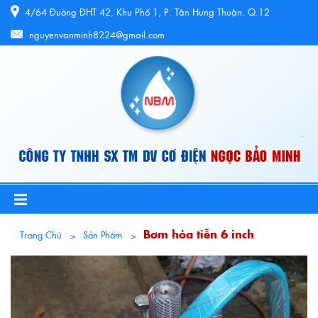
4/64 Đường ĐHT 42, Khu Phố 1, P. Tân Hưng Thuận. Q.12
nguyenvanminh8224@gmail.com
Bơm hỏa tiễn 6 inch
Trang Chủ
Sản Phẩm