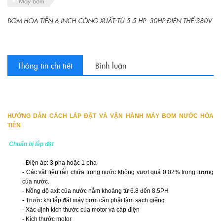
Máy bơm
BƠM HỎA TIỄN 6 INCH CÔNG XUẤT:TỪ 5.5 HP- 30HP ĐIỆN THẾ:380V
Thông tin chi tiết
Bình luận
HƯỚNG DẪN CÁCH LẮP ĐẶT VÀ VẬN HÀNH
MÁY BƠM NƯỚC
HỎA
TIỄN
Chuẩn bị lắp đặt
- Điện áp: 3 pha hoặc 1 pha
- Các vật liệu rắn chứa trong nước không vượt quá 0.02% trọng lượng
của nước.
- Nồng độ axit của nước nằm khoảng từ 6.8 đến 8.5PH
- Trước khi lắp đặt máy bơm cần phải làm sạch giếng
- Xác định kích thước của motor và cáp điện
- Kích thước motor