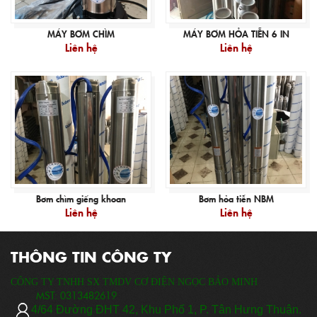
MÁY BƠM CHÌM
MÁY BƠM HỎA TIỄN 6 IN
Liên hệ
Liên hệ
Bơm chìm giếng khoan
Bơm hỏa tiễn NBM
Liên hệ
Liên hệ
THÔNG TIN CÔNG TY
CÔNG TY TNHH SX TMDV CƠ ĐIỆN NGỌC BẢO MINH
MST:
0313482619
​
4/64 Đ
ường ĐHT 42, Khu Phố 1, P. Tân Hưng Thuận.