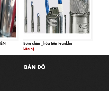
IỄN
Bơm chìm _hỏa tiễn Franklin
Liên hệ
BẢN ĐỒ