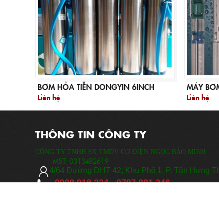
BƠM HỎA TIỄN DONGYIN 6INCH
MÁY BƠ
Liên hệ
Liên hệ
THÔNG TIN CÔNG TY
CÔNG TY TNHH SX TMDV CƠ ĐIỆN NGỌC BẢO MINH
MST:
0313482619
​
4/64 Đ
ường ĐHT 42, Khu Phố 1, P. Tân Hưng T
0908 918 224 -
0797 881 246
nguyenvanminh8224@gmail.com
www.codienngocbaominh.com