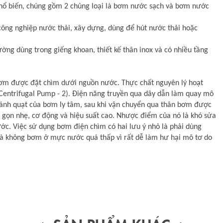
ổ biến, chúng gồm 2 chủng loại là bơm nước sạch và bơm nước
ng nghiệp nước thải, xây dựng, dùng để hút nước thải hoặc
ng dùng trong giếng khoan, thiết kế thân inox và có nhiều tầng
ơm được đặt chìm dưới nguồn nước. Thực chất nguyên lý hoạt
 Centrifugal Pump - 2). Điện năng truyền qua dây dẫn làm quay mô
cánh quạt của bơm ly tâm, sau khi vận chuyển qua thân bơm được
gọn nhẹ, cơ động và hiệu suất cao. Nhược điểm của nó là khó sửa
ước. Việc sử dụng bơm điện chìm có hai lưu ý nhỏ là phải dùng
và không bơm ở mực nước quá thấp vì rất dễ làm hư hại mô tơ do