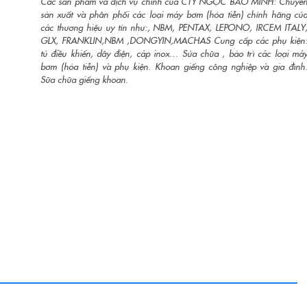
Các sản phẩm và dịch vụ chính của CTY NGỌC BẢO MINH: Chuyê
sản xuất và phân phối các loại máy bơm (hỏa tiễn) chính hãng củ
các thương hiệu uy tín như:, NBM, PENTAX, LEPONO, IRCEM ITALY
GLX, FRANKLIN,NBM ,DONGYIN,MACHAS Cung cấp các phụ kiện
tủ điều khiển, dây điện, cáp inox… Sửa chữa , bảo trì các loại má
bơm (hỏa tiễn) và phụ kiện. Khoan giếng công nghiệp và gia đình
Sữa chữa giếng khoan.