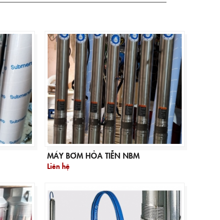
MÁY BƠM HỎA TIỄN NBM
Liên hệ