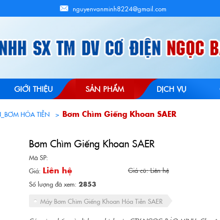
nguyenvanminh8224@gmail.com
GIỚI THIỆU
SẢN PHẨM
DỊCH VỤ
Bơm Chìm Giếng Khoan SAER
_BƠM HỎA TIỄN
Bơm Chìm Giếng Khoan SAER
Mã SP:
Liên hệ
Giá cũ: Liên hệ
Giá:
Số lượng đã xem:
2853
Máy Bơm Chìm Giếng Khoan Hỏa Tiễn SAER