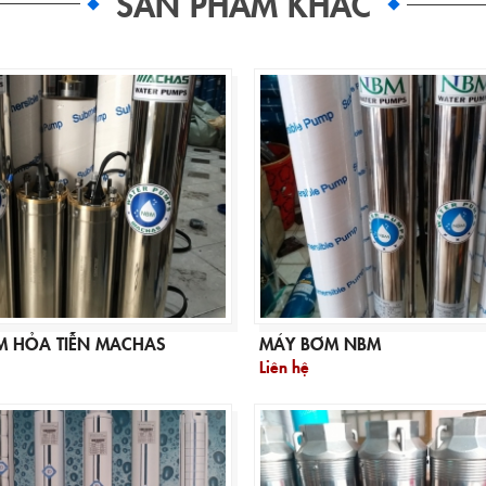
SẢN PHẨM KHÁC
M HỎA TIỄN MACHAS
MÁY BƠM NBM
Liên hệ