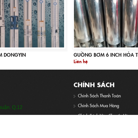
M DONGYIN
GUỒNG BƠM 6 INCH HỎA T
Liên hệ
CHÍNH SÁCH
Chính Sách Thanh Toán
Chính Sách Mua Hàng
huận. Q.12
Chính Sách Vận Chuyển Hàng
Chính Sách Bảo Mật
Chính Sách Bảo Hành