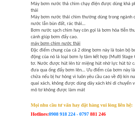
Máy bơm nước thả chìm chạy điện được dùng khá ph
thải
Máy bơm nước thải chìm thường dùng trong ngành cô
nước lẫn bùn đất, rác thải…
Bơm nước sạch chìm hay còn gọi là bơm hỏa tiễn thườ
cánh giúp bơm đẩy cao.
máy bơm chìm nước thải
Đặc điểm chung của cả 2 dòng bơm này là toàn bộ b
động của nó là loại bơm ly tâm kết hợp (Multi Stage
tơ. Nước được hút lên từ miệng hút nhờ lực hút từ 
đưa qua ống đẩy bơm lên... Ưu điểm của bơm này là 
chữa nếu bị hư hỏng vì luôn yêu cầu cao về độ kín n
quai xách, không được dùng dây xách khi di chuyển 
mô tơ không được làm mát
Mọi nhu cầu tư vấn hay đặt hàng vui lòng liên hệ:
Hotlines:
0908 918 224 - 0797
881 246