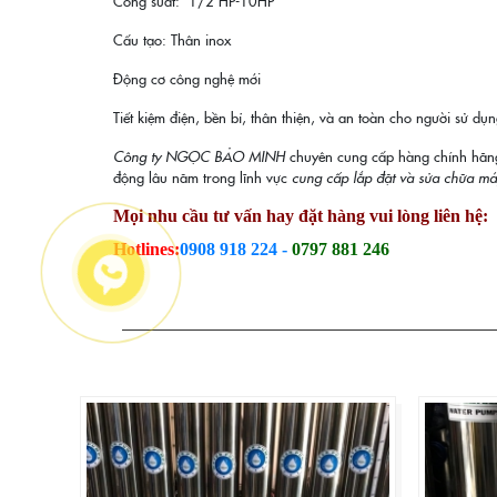
Công suất: 1/2 HP-10HP
Cấu tạo: Thân inox
Động cơ công nghệ mới
Tiết kiệm điện, bền bỉ, thân thiện, và an toàn cho người sử dụ
Công ty NGỌC BẢO MINH
chuyên cung cấp hàng chính hãng ,
động lâu năm trong lĩnh vực
cung cấp lắp đặt và sửa chữa m
Mọi nhu cầu tư vấn hay đặt hàng vui lòng liên hệ:
Hotlines:
0908 918 224 -
0797
881 246