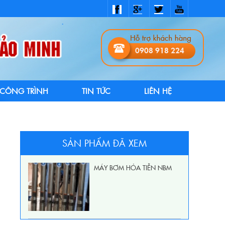
0908 918 224
CÔNG TRÌNH
TIN TỨC
LIÊN HỆ
SẢN PHẨM ĐÃ XEM
MÁY BƠM HỎA TIỄN NBM