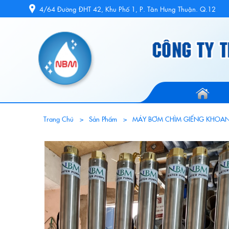
4/64 Đường ĐHT 42, Khu Phố 1, P. Tân Hưng Thuận. Q.12
Trang Chủ
Sản Phẩm
MÁY BƠM CHÌM GIẾNG KHOAN