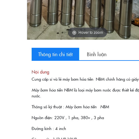
Hover to zoom
Thông tin chi tiết
Bình luận
Nội dung
Cung cấp sỉ và lẻ máy bơm hỏa tiễn NBM chính hãng có giấy 
Máy bơm hỏa tiễn NBM
là loại máy bơm nước được thiết kế đặ
nước.
Thông số kỹ thuật :
Máy bơm hỏa tiễn NBM
Nguồn điện: 220V , 1 pha, 380v , 3 pha
Đường kính : 4 inch