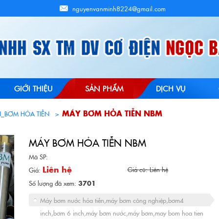
nguyenvanminh8224@gmail.com
GIỚI THIỆU
SẢN PHẨM
DỊCH VỤ
MÁY BƠM HỎA TIỄN NBM
_BƠM HỎA TIỄN
MÁY BƠM HỎA TIỄN NBM
Mã SP:
Liên hệ
Giá cũ: Liên hệ
Giá:
Số lượng đã xem:
3701
Máy bơm nước hỏa tiễn,máy bơm công nghiệp,bơm4
inch,bơm 6 inch,máy bơm nước,máy bơm,may bom hoa tien