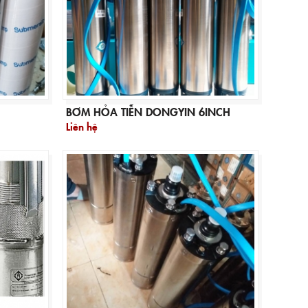
BƠM HỎA TIỄN DONGYIN 6INCH
Liên hệ