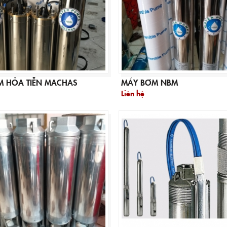
M HỎA TIỄN MACHAS
MÁY BƠM NBM
Liên hệ