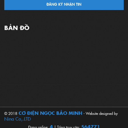
ĐĂNG KÝ NHẬN TIN
BẢN ĐỒ
CƠ ĐIỆN NGỌC BẢO MINH
© 2018
- Website designed by
Nina Co,.LTD
4
564771
Đang online:
| Tổng truy cập: