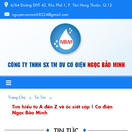
4/64 Đường ĐHT 42, Khu Phố 1, P. Tân Hưng Thuận. Q.12
nguyenvanminh8224@gmail.com
Trang Chủ
Tin Tức
Tìm hiểu từ A đến Z về ốc siết cáp | Cơ điện
Ngọc Bảo Minh
TIN TỨC