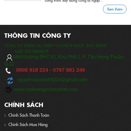
Xem thêm
THÔNG TIN CÔNG TY
CÔNG TY TNHH SX TMDV CƠ ĐIỆN NGỌC BẢO MINH
MST:
0313482619
​
4/64 Đ
ường ĐHT 42, Khu Phố 1, P. Tân Hưng Thuận.
Q.12
0908 918 224 -
0797 881 246
nguyenvanminh8224@gmail.com
www.codienngocbaominh.com
CHÍNH SÁCH
Chính Sách Thanh Toán
Chính Sách Mua Hàng