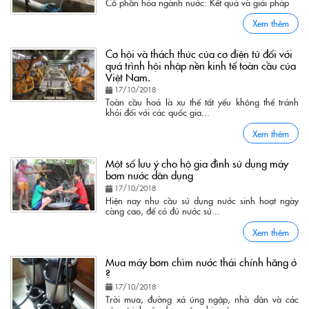
Cổ phần hóa ngành nước: Kết quả và giải pháp
Xem thêm
Cơ hội và thách thức của cơ điện tử đối với
quá trình hội nhập nền kinh tế toàn cầu của
Việt Nam.
17/10/2018
Toàn cầu hoá là xu thế tất yếu không thể tránh
khỏi đối với các quốc gia...
Xem thêm
Một số lưu ý cho hộ gia đình sử dụng máy
bơm nước dân dụng
17/10/2018
Hiện nay nhu cầu sử dụng nước sinh hoạt ngày
càng cao, để có đủ nước sử...
Xem thêm
Mua máy bơm chìm nước thải chính hãng ở
?
17/10/2018
Trời mưa, đường xá úng ngập, nhà dân và các
công trình xây dựng cũng bị ngập...