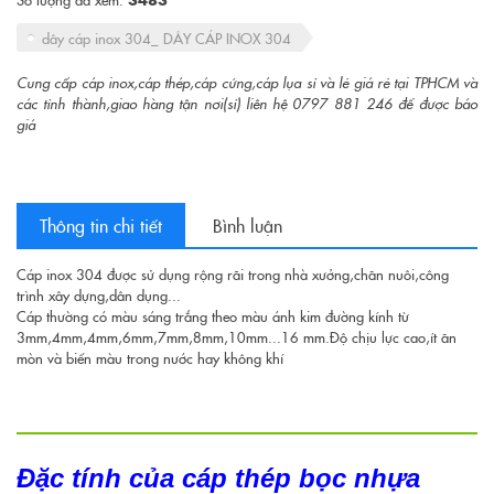
dây cáp inox 304_ DÂY CÁP INOX 304
Cung cấp cáp inox,cáp thép,cáp cứng,cáp lụa sỉ và lẻ giá rẻ tại TPHCM và
các tỉnh thành,giao hàng tận nơi(sỉ) liên hệ 0797 881 246 để được báo
giá
Thông tin chi tiết
Bình luận
Cáp inox 304 được sử dụng rộng rãi trong nhà xưởng,chăn nuôi,công
trình xây dựng,dân dụng...
Cáp thường có màu sáng trắng theo màu ánh kim đường kính từ
3mm,4mm,4mm,6mm,7mm,8mm,10mm...16 mm.Độ chịu lực cao,ít ăn
mòn và biến màu trong nước hay không khí
Đặc tính của cáp thép bọc nhựa