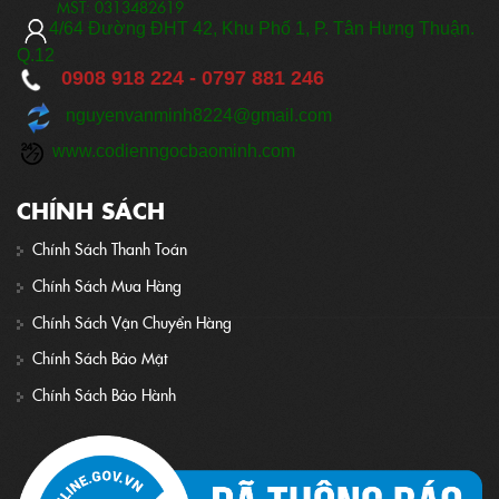
MST:
0313482619
​
4/64 Đ
ường ĐHT 42, Khu Phố 1, P. Tân Hưng Thuận.
Q.12
0908 918 224 -
0797 881 246
nguyenvanminh8224@gmail.com
www.codienngocbaominh.com
CHÍNH SÁCH
Chính Sách Thanh Toán
Chính Sách Mua Hàng
Chính Sách Vận Chuyển Hàng
Chính Sách Bảo Mật
Chính Sách Bảo Hành