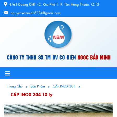
4/64 Đường ĐHT 42, Khu Phố 1, P. Tân Hưng Thuận. Q.12
nguyenvanminh8224@gmail.com
Trang Chủ
Sản Phẩm
CÁP INOX 304
CÁP INOX 304 10 ly