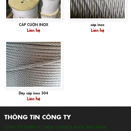
CÁP CUỘN INOX
cáp inox
Liên hệ
Liên hệ
Dây cáp inox 304
Liên hệ
THÔNG TIN CÔNG TY
CÔNG TY TNHH SX TMDV CƠ ĐIỆN NGỌC BẢO MINH