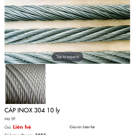
Tap to expand
CÁP INOX 304 10 ly
Mã SP:
Liên hệ
Giá cũ: Liên hệ
Giá:
Số lượng đã xem:
3483