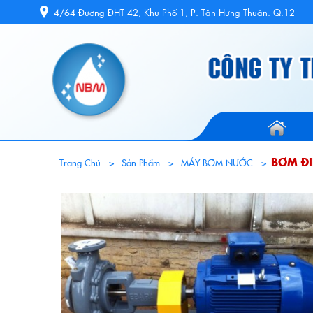
4/64 Đường ĐHT 42, Khu Phố 1, P. Tân Hưng Thuận. Q.12
BƠM ĐI
Trang Chủ
Sản Phẩm
MÁY BƠM NƯỚC