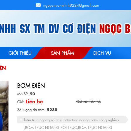
nguyenvanminh8224@gmail.com
GIỚI THIỆU
SẢN PHẨM
DỊCH VỤ
ỆN
BƠM ĐIỆN
Mã SP:
50
Liên hệ
Giá cũ: Liên hệ
Giá:
Số lượng đã xem:
5238
bơm trục ngang rời trục,bơm trục ngang,bơm công nghiệp
,BƠM TRỤC NGANG RỜI TRỤC,BƠM TRỤC NGANG