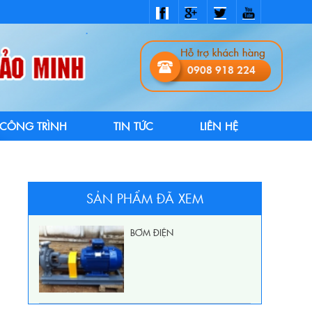
0908 918 224
CÔNG TRÌNH
TIN TỨC
LIÊN HỆ
SẢN PHẨM ĐÃ XEM
BƠM ĐIỆN