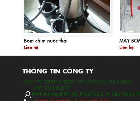
Bơm chìm nước thải
MÁY BƠ
Liên hệ
Liên hệ
THÔNG TIN CÔNG TY
CÔNG TY TNHH SX TMDV CƠ ĐIỆN NGỌC BẢO MINH
MST:
0313482619
​
4/64 Đ
ường ĐHT 42, Khu Phố 1, P. Tân Hưng T
0908 918 224 -
0797 881 246
nguyenvanminh8224@gmail.com
www.codienngocbaominh.com