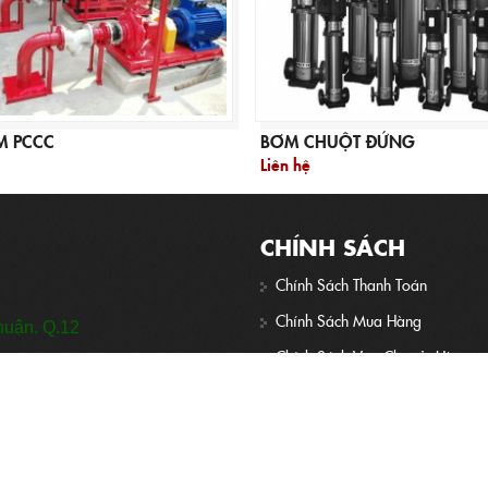
M PCCC
BƠM CHUỘT ĐỨNG
Liên hệ
CHÍNH SÁCH
Chính Sách Thanh Toán
Chính Sách Mua Hàng
huận. Q.12
Chính Sách Vận Chuyển Hàng
Chính Sách Bảo Mật
Chính Sách Bảo Hành