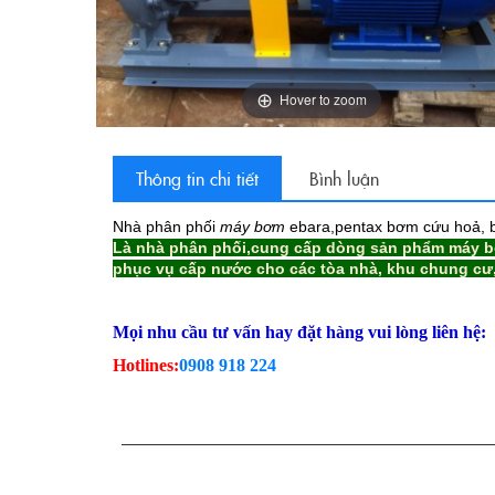
Hover to zoom
Thông tin chi tiết
Bình luận
Nhà phân phối
máy bơm
ebara,pentax bơm cứu hoả,
Là nhà phân phối,cung cấp dòng sản phẩm máy b
phục vụ cấp nước cho các tòa nhà, khu chung cư,
Mọi nhu cầu tư vấn hay đặt hàng vui lòng liên hệ:
Hotlines:
0908 918 224