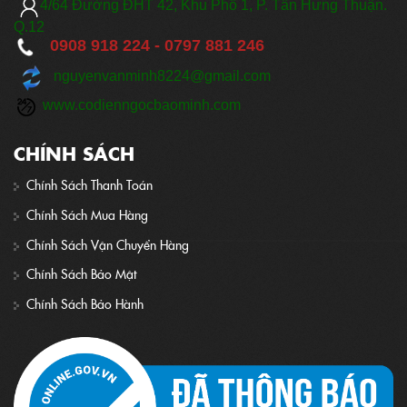
​
4/64 Đ
ường ĐHT 42, Khu Phố 1, P. Tân Hưng Thuận.
Q.12
0908 918 224 -
0797 881 246
nguyenvanminh8224@gmail.com
www.codienngocbaominh.com
CHÍNH SÁCH
Chính Sách Thanh Toán
Chính Sách Mua Hàng
Chính Sách Vận Chuyển Hàng
Chính Sách Bảo Mật
Chính Sách Bảo Hành