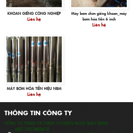
KHOAN GIẾNG CÔNG NGHIỆP
Máy bơm chìm giếng khoan_máy
Liên hệ
bơm hỏa tiễn 6 inch
Liên hệ
MÁY BƠM HỎA TIỄN HIỆU NBM
Liên hệ
THÔNG TIN CÔNG TY
CÔNG TY TNHH SX TMDV CƠ ĐIỆN NGỌC BẢO MINH
MST:
0313482619