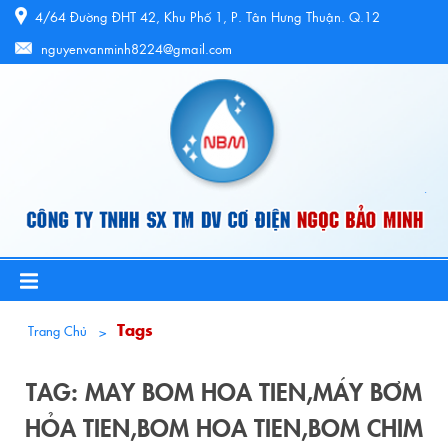
4/64 Đường ĐHT 42, Khu Phố 1, P. Tân Hưng Thuận. Q.12
nguyenvanminh8224@gmail.com
Tags
Trang Chủ
TAG: MAY BOM HOA TIEN,MÁY BƠM
HỎA TIEN,BOM HOA TIEN,BOM CHIM