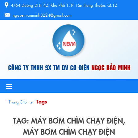
4/64 Đường ĐHT 42, Khu Phố 1, P. Tân Hưng Thuận. Q.12
nguyenvanminh8224@gmail.com
Tags
Trang Chủ
TAG: MÁY BƠM CHÌM CHẠY ĐIỆN,
MÁY BƠM CHÌM CHẠY ĐIỆN