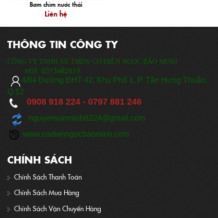
Bơm chìm nước thải
Liên hệ
THÔNG TIN CÔNG TY
CÔNG TY TNHH SX TMDV CƠ ĐIỆN NGỌC BẢO MINH
MST:
0313482619
​
4/64 Đ
ường ĐHT 42, Khu Phố 1, P. Tân Hưng Thuận.
Q.12
0908 918 224 -
0797 881 246
nguyenvanminh8224@gmail.com
www.codienngocbaominh.com
CHÍNH SÁCH
Chính Sách Thanh Toán
Chính Sách Mua Hàng
Chính Sách Vận Chuyển Hàng