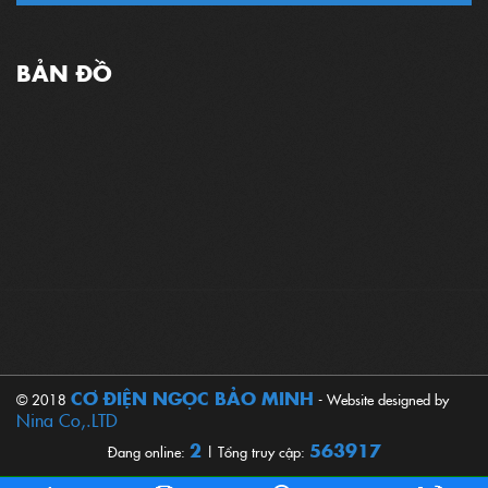
BẢN ĐỒ
CƠ ĐIỆN NGỌC BẢO MINH
© 2018
- Website designed by
Nina Co,.LTD
2
563917
Đang online:
| Tổng truy cập: